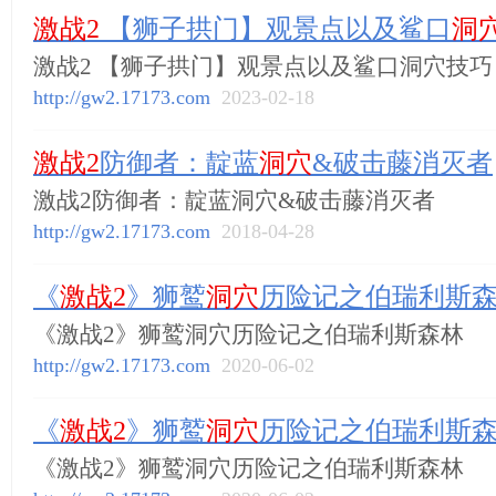
激战2
【狮子拱门】观景点以及鲨口
洞
激战2 【狮子拱门】观景点以及鲨口洞穴技巧
http://gw2.17173.com
2023-02-18
激战2
防御者：靛蓝
洞穴
&破击藤消灭者
激战2防御者：靛蓝洞穴&破击藤消灭者
http://gw2.17173.com
2018-04-28
《
激战2
》狮鹫
洞穴
历险记之伯瑞利斯
《激战2》狮鹫洞穴历险记之伯瑞利斯森林
http://gw2.17173.com
2020-06-02
《
激战2
》狮鹫
洞穴
历险记之伯瑞利斯
《激战2》狮鹫洞穴历险记之伯瑞利斯森林