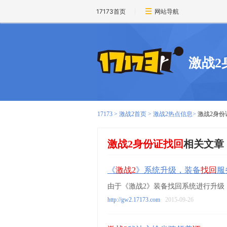
17173首页
网站导航
激战2
17173
>
激战2首页
>
激战2热点信息
>
激战2身份
激战2身份证找回
相关文章
《
激战2
》系统升级，装备
找回
服
由于《激战2》装备找回系统进行升级
http://gw2.17173.com
2015-09-26