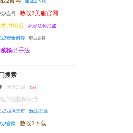
战2官网
激战2下载
激战2美服官网
战2盗号
幻术师加点
死灵法师加点
战2安全封停
职业选择
盗贼输出手法
门搜索
游侠加点
术
gw2
战2地图探索点
战2四风集市
激战2职业
激战2下载
战2官网