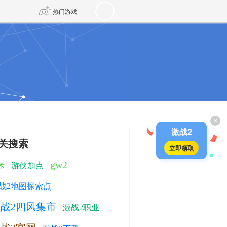
热门游戏
DNF
传奇4
剑网3旗舰版
新天龙八部
×
自由
诛仙世界
新仙侠5
激战2
关搜索
立即领取
gw2
游侠加点
术
战2地图探索点
战2四风集市
激战2职业