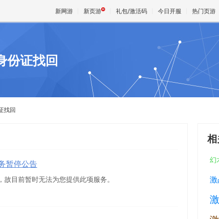
新网游
新页游
礼包/激活码
今日开服
热门页游
身份证找回
魔兽
天堂
证找回
王权与
相
幻
务暂停公告
激
，故目前暂时无法为您提供此项服务。
激