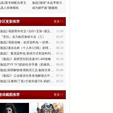
激战2新专精配合翠玉
激战2揍得“水晶雫努力
机器人坐骑模组
成为躺平族”嗷嗷跑
专区更新推荐
更多>>
激战2 萌新野外符文+法印+宝珠+灌注全讲解
11-09
『烹饪』业力购买食材大全（三）
05-07
激战2 萌新攻略：欢庆染料包 一折商场買
05-20
激战2凄凉丛林（十人本123线）剧情整理
08-14
激战2：繁茂染料包 获得方式和染料列表
05-21
《激战2》厨师烹饪职业速冲1-400攻略
03-10
激战2PVP 3V3奶妈生存手册（奶暴风、奶守护）
08-03
激战2厨师解锁食谱购买汇总 触发任务攻略
03-08
《激战2》公会跋涉任务各地解谜点中文攻略
07-11
激战2玉偃师(丁真) 打桩剑盾35K 奶奶/萌新都会玩
03-25
游戏截图推荐
更多>>