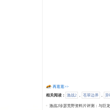
再逛逛>>
相关阅读：
激战2
，
苍翠边界
，
异
激战2珍瑟荒野资料片评测：与巨