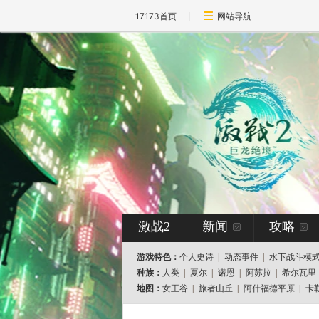
17173首页
网站导航
激战2
新闻
攻略
游戏特色：
个人史诗
|
动态事件
|
水下战斗模
种族：
人类
|
夏尔
|
诺恩
|
阿苏拉
|
希尔瓦里
地图：
女王谷
|
旅者山丘
|
阿什福德平原
|
卡