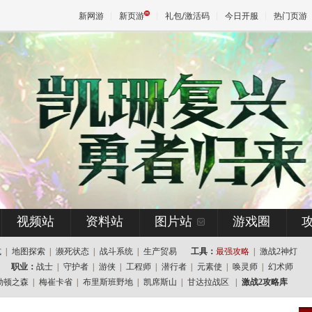
新网游
新页游
礼包/激活码
今日开服
热门页游
魔兽
天堂
王权与
视频站
资料站
图片站
游戏圈
式
|
地图探索
|
濒死状态
|
战斗系统
|
生产贸易
工具：
最强攻略
|
激战2神灯
职业：
战士
|
守护者
|
游侠
|
工程师
|
潜行者
|
元素使
|
唤灵师
|
幻术师
勒顿之森
|
梅崔卡省
|
布里斯班野地
|
凯席斯山
|
甘达拉战区
|
激战2攻略库