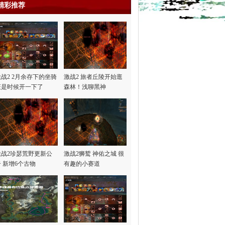
精彩推荐
激战2 2月余存下的坐骑
激战2 旅者丘陵开始逛
证是时候开一下了
森林！浅聊黑神
话“悟…
激战2珍瑟荒野更新公
激战2狮鹫 神佑之城 很
告 新增6个古物
有趣的小赛道