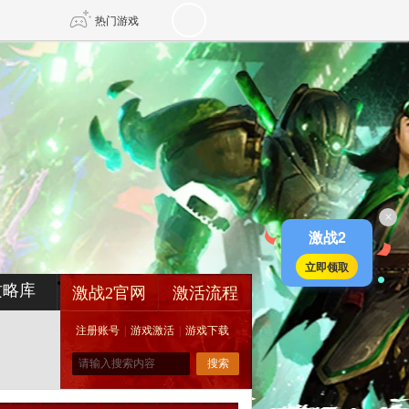
热门游戏
DNF
传奇4
剑网3旗舰版
新天龙八部
×
自由
诛仙世界
新仙侠5
激战2
立即领取
攻略库
激战2官网
激活流程
注册账号
|
游戏激活
|
游戏下载