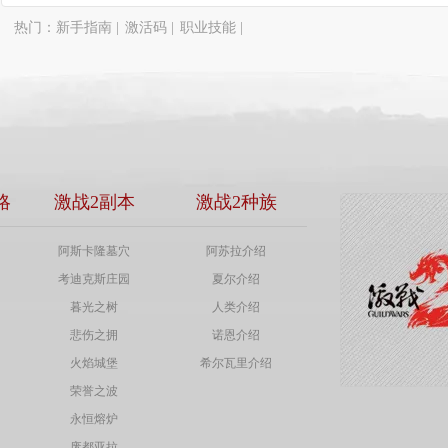
热门：
新手指南
|
激活码
|
职业技能
|
略
激战2副本
激战2种族
阿斯卡隆墓穴
阿苏拉介绍
考迪克斯庄园
夏尔介绍
暮光之树
人类介绍
悲伤之拥
诺恩介绍
火焰城堡
希尔瓦里介绍
荣誉之波
永恒熔炉
废都亚拉