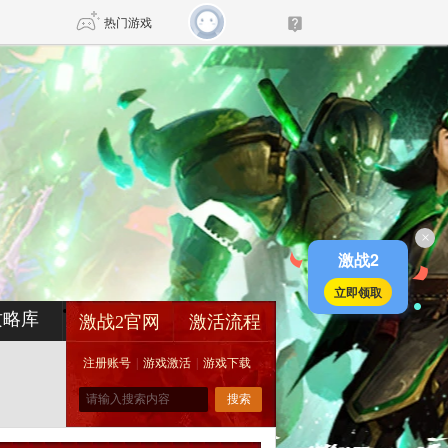
热门游戏
DNF
传奇4
剑网3旗舰版
新天龙八部
×
自由
诛仙世界
新仙侠5
激战2
立即领取
攻略库
激战2官网
激活流程
注册账号
|
游戏激活
|
游戏下载