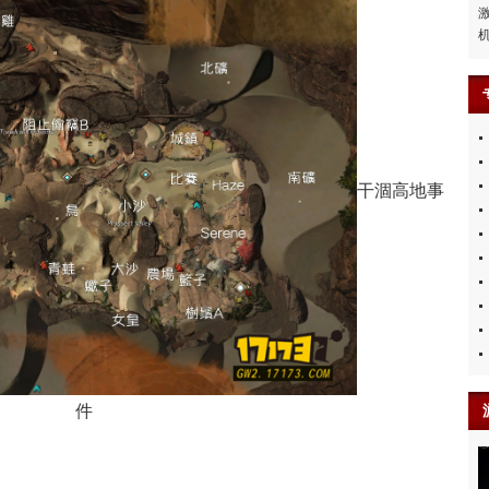
干涸高地事
件