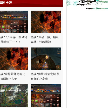
精彩推荐
激战2 2月余存下的坐骑
激战2 旅者丘陵开始逛
证是时候开一下了
森林！浅聊黑神
话“悟…
激战2珍瑟荒野更新公
激战2狮鹫 神佑之城 很
告 新增6个古物
有趣的小赛道