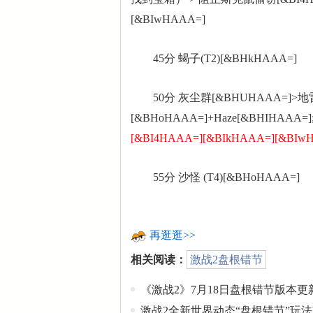
[&BIwHAAA=]
45分 蝎子(T2)[&BHkHAAA=]
50分 灰尘群[&BHUHAAA=]>地雷[
[&BHoHAAA=]+Haze[&BHIHAAA=]
[&BI4HAAA=][&BIkHAAA=][&BIw
55分 沙怪 (T4)[&BHoHAAA=]
再逛逛>>
相关阅读：
激战2盘根错节
《激战2》7月18日盘根错节版本更
激战2全新世界动态“盘根错节”玩