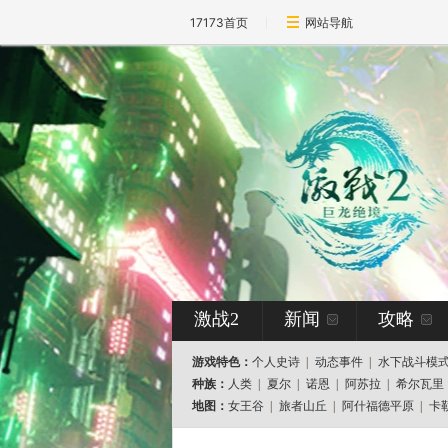
17173首页
网站导航
激战2
新闻
攻略
游戏特色：
个人史诗
|
动态事件
|
水下战斗模
种族：
人类
|
夏尔
|
诺恩
|
阿苏拉
|
希尔瓦里
地图：
女王谷
|
旅者山丘
|
阿什福德平原
|
卡