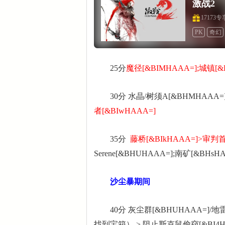
激战2
17173
PK
奇幻
25分
魔径[&BIMHAAA=];城镇[&
30分 水晶/树须A[&BHMHAAA=]
者[&BIwHAAA=]
35分
藤桥[&BIkHAAA=]>审判首
Serene[&BHUHAAA=];南矿[&BHs
沙尘暴期间
40分 灰尘群[&BHUHAAA=]/地雷[&
找到宝箱） > 阻止斯克鼠偷窃[&BI4HAAA