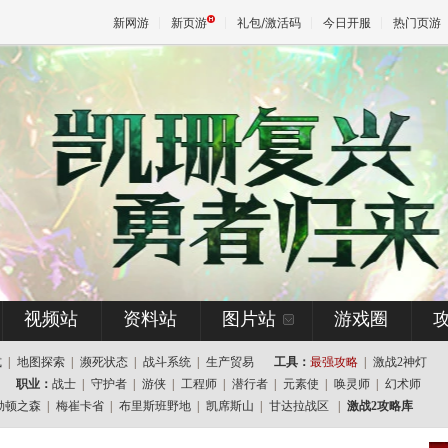
新网游
新页游
礼包/激活码
今日开服
热门页游
魔兽
天堂
王权与
视频站
资料站
图片站
游戏圈
式
|
地图探索
|
濒死状态
|
战斗系统
|
生产贸易
工具：
最强攻略
|
激战2神灯
职业：
战士
|
守护者
|
游侠
|
工程师
|
潜行者
|
元素使
|
唤灵师
|
幻术师
勒顿之森
|
梅崔卡省
|
布里斯班野地
|
凯席斯山
|
甘达拉战区
|
激战2攻略库