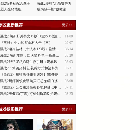
激战2新专精配合翠玉
激战2揍得“水晶雫努力
机器人坐骑模组
成为躺平族”嗷嗷跑
专区更新推荐
更多>>
激战2 萌新野外符文+法印+宝珠+灌注全讲解
11-09
『烹饪』业力购买食材大全（三）
05-07
激战2凄凉丛林（十人本123线）剧情整理
08-14
激战2 萌新攻略：欢庆染料包 一折商场買
05-20
激战2PVP 3V3奶妈生存手册（奶暴风、奶守护）
08-03
激战2：繁茂染料包 获得方式和染料列表
05-21
《激战2》厨师烹饪职业速冲1-400攻略
03-10
激战2厨师解锁食谱购买汇总 触发任务攻略
03-08
《激战2》公会跋涉任务各地解谜点中文攻略
07-11
激战2玉偃师(丁真) 打桩剑盾35K 奶奶/萌新都会玩
03-25
游戏截图推荐
更多>>