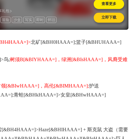
查看更多
专享礼包
立即下载
冒险
沙盒
写实
即时
怀旧
BH4HAAA=]>
北矿[&BH0HAAA=];篮子[&BHUHAAA=]
>鸟;
树须B[&BIYHAAA=]，绿洲[&BIsHAAA=]，风裔受难
领[&BIwHAAA=]，高伦[&BIMHAAA=];
护送
HAAA=];青蛙[&BHkHAAA=]>女皇[&BHwHAAA=]
BH4HAAA=]>Haze[&BHIHAAA=] + 斯克鼠 大盗（需要
=][&BIkHAAA=][&BIwHAAA=][&BIgHAAA=]>巨人