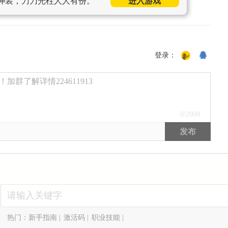
神装，刀刀光柱人人有份。
进入游戏
登录：
群了解详情224611913
0
/2000
发布
热门：
新手指南
|
激活码
|
职业技能
|