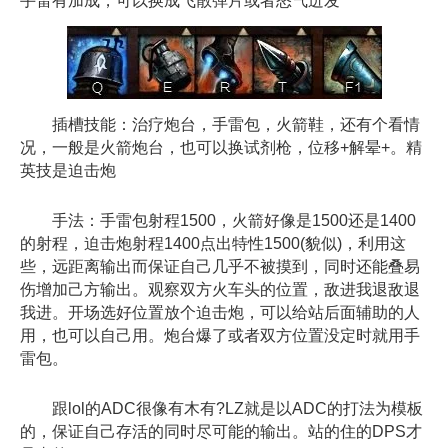
手雷有加成，可以换成飞散弹片或者怒气迸发
插槽技能：治疗炮台，手雷包，火箭鞋，还有个看情
况，一般是火箭炮台，也可以换试剂枪，位移+解晕+。精
英技是迫击炮
手法：手雷包射程1500，火箭好像是1500还是1400
的射程，迫击炮射程1400点出特性1500(貌似)，利用这
些，远距离输出而保证自己几乎不被摸到，同时还能叠易
伤增加己方输出。观察双方火车头的位置，敌进我退敌退
我进。开场选好位置放个迫击炮，可以给站后面辅助的人
用，也可以自己用。炮台爆了或者双方位置没定时就用手
雷包。
跟lol的ADC很像有木有?LZ就是以ADC的打法为模板
的，保证自己存活的同时尽可能的输出。站的住的DPS才