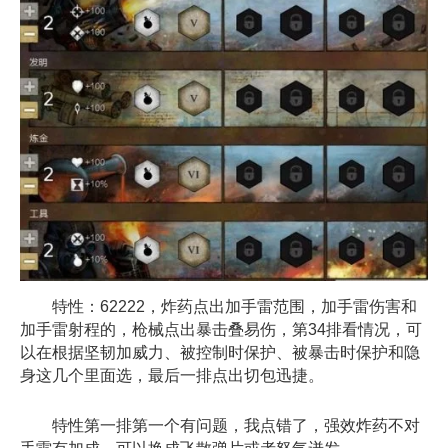
特性：62222，炸药点出加手雷范围，加手雷伤害和
加手雷射程的，枪械点出暴击叠易伤，第34排看情况，可
以在根据坚韧加威力、被控制时保护、被暴击时保护和隐
身这几个里面选，最后一排点出切包迅捷。
特性第一排第一个有问题，我点错了，强效炸药不对