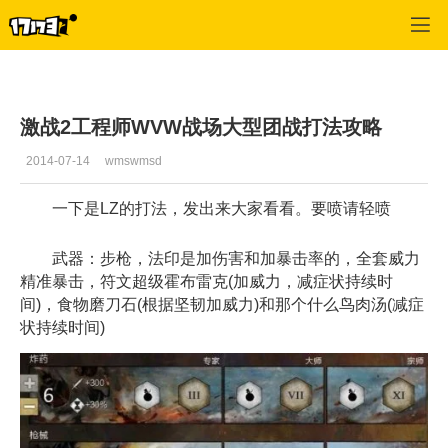
激战2(专区)
>
首页更新
>
正文
激战2工程师WVW战场大型团战打法攻略
2014-07-14
wmswmsd
一下是LZ的打法，发出来大家看看。要喷请轻喷
武器：步枪，法印是加伤害和加暴击率的，全套威力
精准暴击，符文超级霍布雷克(加威力，减症状持续时
间)，食物磨刀石(根据坚韧加威力)和那个什么鸟肉汤(减症
状持续时间)