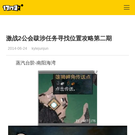
激战2(专区)
>
首页更新
>
正文
激战2公会跋涉任务寻找位置攻略第二期
2014-06-24
kylejunjun
蒸汽台阶-南阳海湾