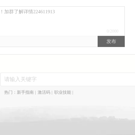
群了解详情224611913
0
/2000
发布
热门：
新手指南
|
激活码
|
职业技能
|