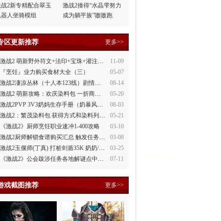
激战2新专精配合翠玉
激战2揍得“水晶雫努力
机器人坐骑模组
成为躺平族”嗷嗷跑
专区更新推荐
更多>>
激战2 萌新野外符文+法印+宝珠+灌注全讲解
11-09
『烹饪』业力购买食材大全（三）
05-07
激战2凄凉丛林（十人本123线）剧情整理
08-14
激战2 萌新攻略：欢庆染料包 一折商场買
05-20
激战2PVP 3V3奶妈生存手册（奶暴风、奶守护）
08-03
激战2：繁茂染料包 获得方式和染料列表
05-21
《激战2》厨师烹饪职业速冲1-400攻略
03-10
激战2厨师解锁食谱购买汇总 触发任务攻略
03-08
激战2玉偃师(丁真) 打桩剑盾35K 奶奶/萌新都会玩
03-25
《激战2》公会跋涉任务各地解谜点中文攻略
07-11
游戏截图推荐
更多>>