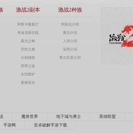
略
激战2副本
激战2种族
阿斯卡隆墓穴
阿苏拉介绍
考迪克斯庄园
夏尔介绍
暮光之树
人类介绍
悲伤之拥
诺恩介绍
火焰城堡
希尔瓦里介绍
荣誉之波
永恒熔炉
废都亚拉
说
魔兽世界
地下城与勇士
英雄联盟
手游网
安卓破解手游下载