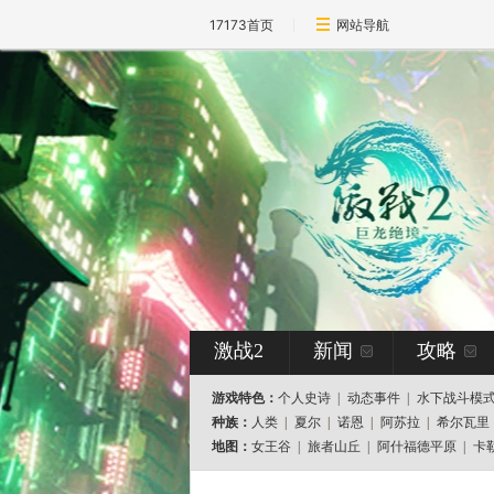
17173首页
网站导航
激战2
新闻
攻略
游戏特色：
个人史诗
|
动态事件
|
水下战斗模
种族：
人类
|
夏尔
|
诺恩
|
阿苏拉
|
希尔瓦里
地图：
女王谷
|
旅者山丘
|
阿什福德平原
|
卡