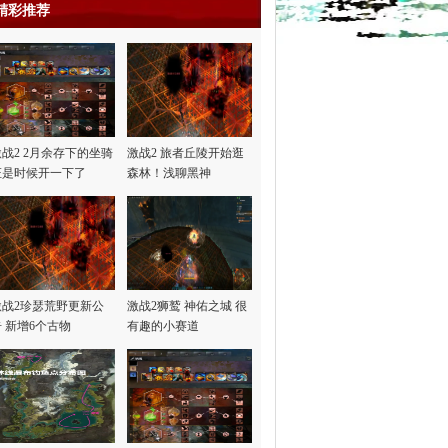
精彩推荐
激战2 2月余存下的坐骑
激战2 旅者丘陵开始逛
证是时候开一下了
森林！浅聊黑神
话“悟…
激战2珍瑟荒野更新公
激战2狮鹫 神佑之城 很
告 新增6个古物
有趣的小赛道