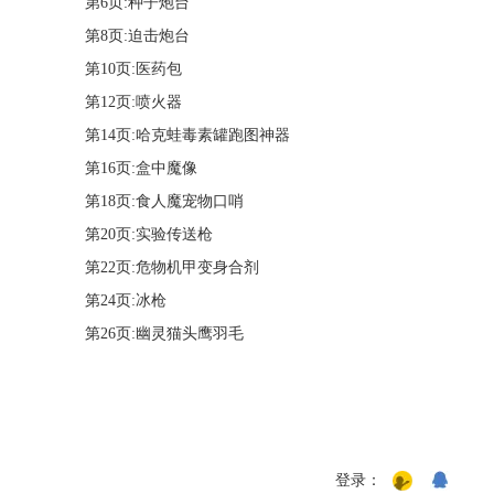
第6页:种子炮台
第8页:迫击炮台
第10页:医药包
第12页:喷火器
第14页:哈克蛙毒素罐跑图神器
第16页:盒中魔像
第18页:食人魔宠物口哨
第20页:实验传送枪
第22页:危物机甲变身合剂
第24页:冰枪
第26页:幽灵猫头鹰羽毛
登录：