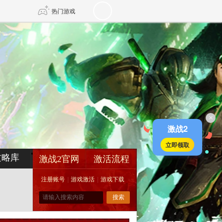
热门游戏
DNF
传奇4
剑网3旗舰版
新天龙八部
×
自由
诛仙世界
新仙侠5
激战2
立即领取
攻略库
激战2官网
激活流程
注册账号
|
游戏激活
|
游戏下载