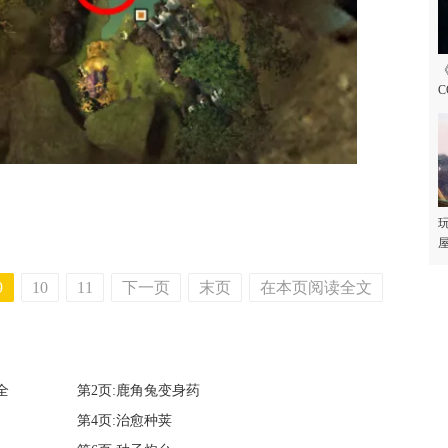
C
玩
屋
9
10
11
下一页
末页
在本页阅读全文
全
第2页:鹿角兔变身药
第4页:治愈种荚