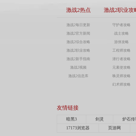
激战2热点
激战2职业攻
激战2每日更新
守护者攻略
激战2官方新闻
战士攻略
激战2综合攻略
游侠攻略
激战2职业攻略
工程师攻略
激战2新手指南
潜行者攻略
激战2视频
元素使攻略
激战2信息库
唤灵师攻略
幻术师攻略
友情链接
暗黑3
剑灵
炉石传
17173浏览器
页游网