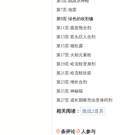
第5页:跳跳乐神枪
第7页:地雷
第9页:绿色的收割镰
第11页:瘟疫熊合剂
第13页:双头巨人合剂
第15页:猪松露
第17页:火焰元素粉
第19页:哈克蛙变身剂
第21页:哈克蛙吹箭
第23页:增长合剂
第25页:神秘箱
第27页:成长期喀壳虫变身药剂
相关阅读：
激战2道具
0
0
条评论
人参与