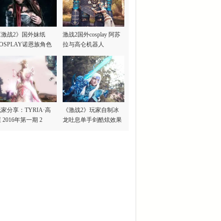
《激战2》国外妹纸
激战2国外cosplay 阿苏
OSPLAY诺恩族角色
拉与高仑机器人
家分享：TYRIA·高
《激战2》玩家自制冰
 2016年第一期 2
龙吐息单手剑酷炫效果