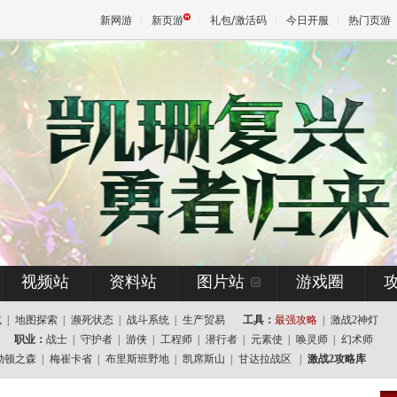
新网游
新页游
礼包/激活码
今日开服
热门页游
魔兽
天堂
王权与
视频站
资料站
图片站
游戏圈
式
|
地图探索
|
濒死状态
|
战斗系统
|
生产贸易
工具：
最强攻略
|
激战2神灯
职业：
战士
|
守护者
|
游侠
|
工程师
|
潜行者
|
元素使
|
唤灵师
|
幻术师
勒顿之森
|
梅崔卡省
|
布里斯班野地
|
凯席斯山
|
甘达拉战区
|
激战2攻略库