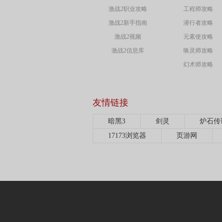
激战2职业攻略
工程师攻略
激战2新手指南
潜行者攻略
激战2视频
元素使攻略
激战2信息库
唤灵师攻略
幻术师攻略
友情链接
暗黑3
剑灵
炉石传
17173浏览器
页游网