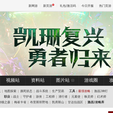
新网游
新页游
礼包/激活码
今日开服
热门页游
魔兽
天堂
王权与
视频站
资料站
图片站
游戏圈
式
|
地图探索
|
濒死状态
|
战斗系统
|
生产贸易
工具：
最强攻略
|
激战2神灯
职业：
战士
|
守护者
|
游侠
|
工程师
|
潜行者
|
元素使
|
唤灵师
|
幻术师
勒顿之森
|
梅崔卡省
|
布里斯班野地
|
凯席斯山
|
甘达拉战区
|
激战2攻略库