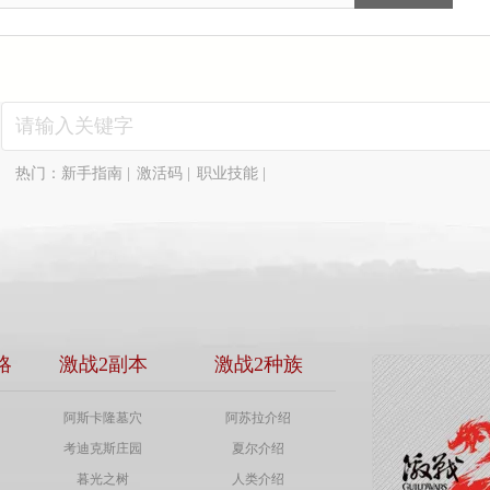
热门：
新手指南
|
激活码
|
职业技能
|
略
激战2副本
激战2种族
阿斯卡隆墓穴
阿苏拉介绍
考迪克斯庄园
夏尔介绍
暮光之树
人类介绍