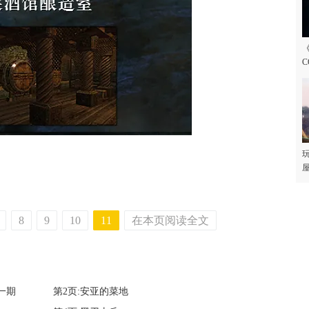
C
玩
屋
8
9
10
11
在本页阅读全文
一期
第2页:安亚的菜地