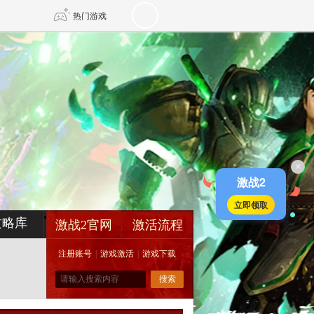
热门游戏
DNF
传奇4
剑网3旗舰版
新天龙八部
×
自由
诛仙世界
新仙侠5
激战2
立即领取
攻略库
激战2官网
激活流程
注册账号
|
游戏激活
|
游戏下载