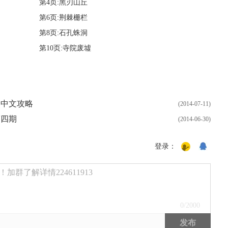
第4页:黑刃山丘
第6页:荆棘栅栏
第8页:石孔蛛洞
第10页:寺院废墟
点中文攻略
(2014-07-11)
第四期
(2014-06-30)
登录：
群了解详情224611913
0
/2000
发布