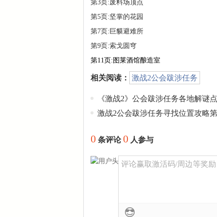
第3页:废料场顶点
第5页:坚掌的花园
第7页:巨貘避难所
第9页:索戈圆穹
第11页:图莱酒馆酿造室
相关阅读：
激战2公会跋涉任务
《激战2》公会跋涉任务各地解谜
激战2公会跋涉任务寻找位置攻略
0
0
条评论
人参与
评论赢取激活码/周边等奖励！加