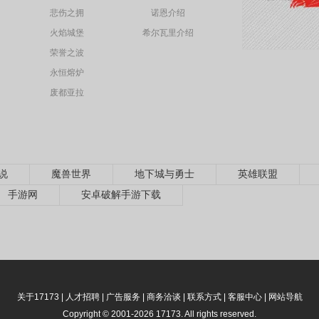
悲伤之拥
诺恩介绍
火焰城堡
希尔瓦里介绍
荣誉之波
永恒熔炉
废都亚拉
说
魔兽世界
地下城与勇士
英雄联盟
手游网
安卓破解手游下载
关于17173
|
人才招聘
|
广告服务
|
商务洽谈
|
联系方式
|
客服中心
|
网站导航
Copyright © 2001-2026 17173. All rights reserved.