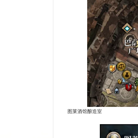
图莱酒馆酿造室