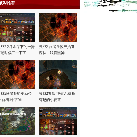
精彩推荐
激战2 2月余存下的坐骑
激战2 旅者丘陵开始逛
证是时候开一下了
森林！浅聊黑神
话“悟…
激战2珍瑟荒野更新公
激战2狮鹫 神佑之城 很
告 新增6个古物
有趣的小赛道