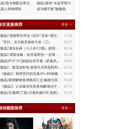
激战2新专精配合翠玉
激战2揍得“水晶雫努力
机器人坐骑模组
成为躺平族”嗷嗷跑
专区更新推荐
更多>>
激战2 萌新野外符文+法印+宝珠+灌注全讲解
11-09
『烹饪』业力购买食材大全（三）
05-07
激战2凄凉丛林（十人本123线）剧情整理
08-14
激战2 萌新攻略：欢庆染料包 一折商场買
05-20
激战2PVP 3V3奶妈生存手册（奶暴风、奶守护）
08-03
激战2：繁茂染料包 获得方式和染料列表
05-21
《激战2》厨师烹饪职业速冲1-400攻略
03-10
激战2厨师解锁食谱购买汇总 触发任务攻略
03-08
《激战2》公会跋涉任务各地解谜点中文攻略
07-11
激战2玉偃师(丁真) 打桩剑盾35K 奶奶/萌新都会玩
03-25
游戏截图推荐
更多>>