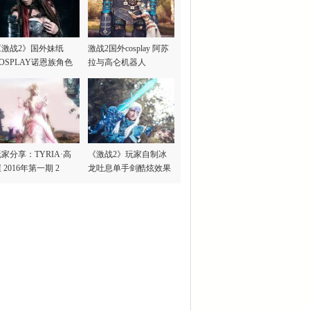
《激战2》国外妹纸
激战2国外cosplay 阿苏
OSPLAY诺恩族角色
拉与高仑机器人
家分享：TYRIA·高
《激战2》玩家自制冰
 2016年第一期 2
龙吐息单手剑酷炫效果