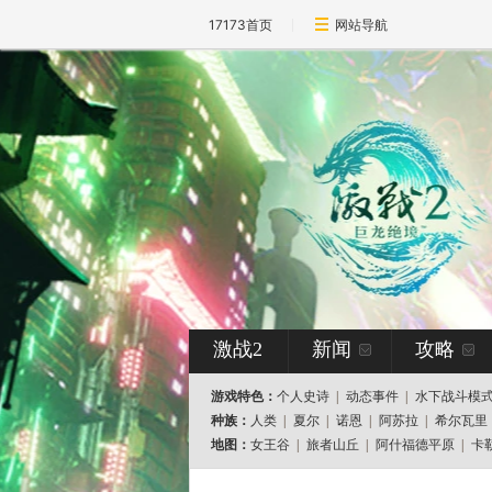
17173首页
网站导航
激战2
新闻
攻略
游戏特色：
个人史诗
|
动态事件
|
水下战斗模
种族：
人类
|
夏尔
|
诺恩
|
阿苏拉
|
希尔瓦里
地图：
女王谷
|
旅者山丘
|
阿什福德平原
|
卡