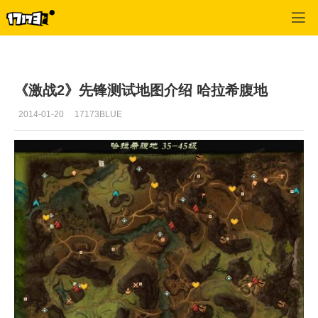
激战2(专区)
>
首页更新
>
正文
《激战2》先锋测试地图介绍 哈拉希腹地
2014-01-20
17173BLUE