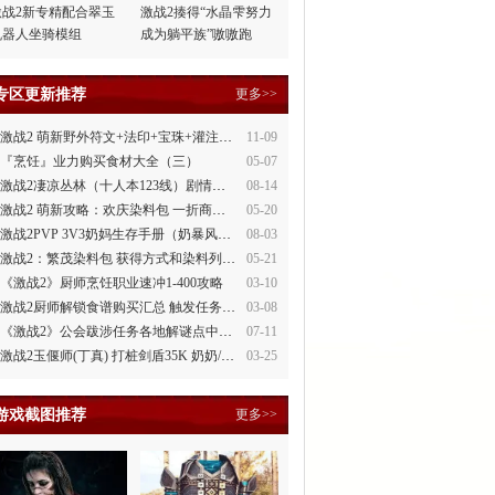
激战2新专精配合翠玉
激战2揍得“水晶雫努力
机器人坐骑模组
成为躺平族”嗷嗷跑
专区更新推荐
更多>>
激战2 萌新野外符文+法印+宝珠+灌注全讲解
11-09
『烹饪』业力购买食材大全（三）
05-07
激战2凄凉丛林（十人本123线）剧情整理
08-14
激战2 萌新攻略：欢庆染料包 一折商场買
05-20
激战2PVP 3V3奶妈生存手册（奶暴风、奶守护）
08-03
激战2：繁茂染料包 获得方式和染料列表
05-21
《激战2》厨师烹饪职业速冲1-400攻略
03-10
激战2厨师解锁食谱购买汇总 触发任务攻略
03-08
《激战2》公会跋涉任务各地解谜点中文攻略
07-11
激战2玉偃师(丁真) 打桩剑盾35K 奶奶/萌新都会玩
03-25
游戏截图推荐
更多>>