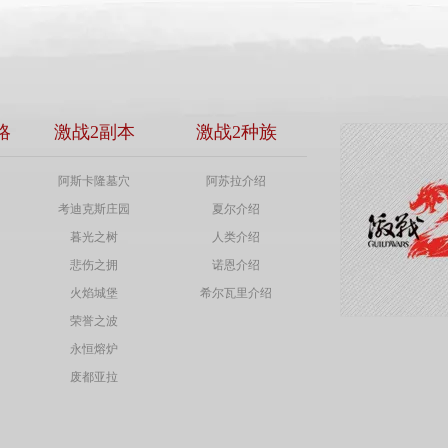
略
激战2副本
激战2种族
阿斯卡隆墓穴
阿苏拉介绍
考迪克斯庄园
夏尔介绍
暮光之树
人类介绍
悲伤之拥
诺恩介绍
火焰城堡
希尔瓦里介绍
荣誉之波
永恒熔炉
废都亚拉