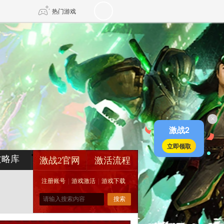
热门游戏
DNF
传奇4
剑网3旗舰版
新天龙八部
×
自由
诛仙世界
新仙侠5
激战2
立即领取
攻略库
激战2官网
激活流程
注册账号
|
游戏激活
|
游戏下载