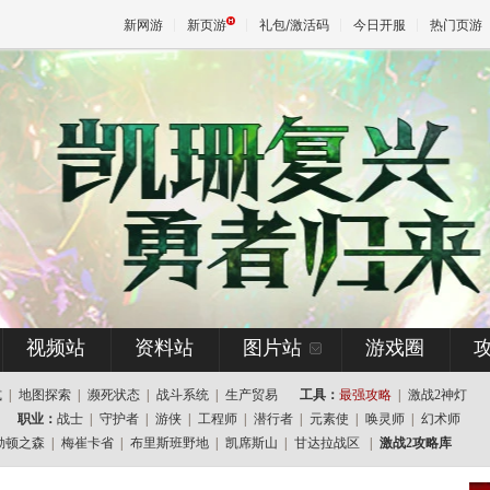
新网游
新页游
礼包/激活码
今日开服
热门页游
魔兽
天堂
王权与
视频站
资料站
图片站
游戏圈
式
|
地图探索
|
濒死状态
|
战斗系统
|
生产贸易
工具：
最强攻略
|
激战2神灯
职业：
战士
|
守护者
|
游侠
|
工程师
|
潜行者
|
元素使
|
唤灵师
|
幻术师
勒顿之森
|
梅崔卡省
|
布里斯班野地
|
凯席斯山
|
甘达拉战区
|
激战2攻略库