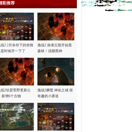
精彩推荐
激战2 2月余存下的坐骑
激战2 旅者丘陵开始逛
证是时候开一下了
森林！浅聊黑神
话“悟…
激战2珍瑟荒野更新公
激战2狮鹫 神佑之城 很
告 新增6个古物
有趣的小赛道