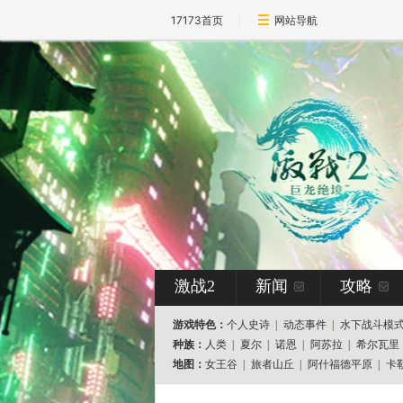
17173首页
网站导航
激战2
新闻
攻略
游戏特色：
个人史诗
|
动态事件
|
水下战斗模
种族：
人类
|
夏尔
|
诺恩
|
阿苏拉
|
希尔瓦里
地图：
女王谷
|
旅者山丘
|
阿什福德平原
|
卡