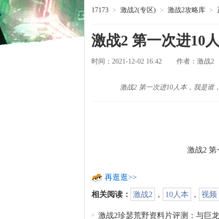
17173
>
激战2(专区)
>
激战2攻略库
>
激战2 第一次进1
时间：2021-12-02 16:42
激战2
作者：
激战2 第一次进10人本，我是谁
激战2 
再逛逛>>
相关阅读：
激战2
，
10人本
，
视频
激战2珍瑟荒野资料片评测：与巨