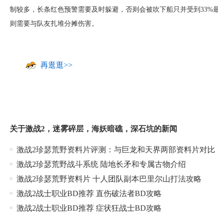
制较多，长条红色预警需要及时躲避，否则会被吹下船只并受到33%
则需要与队友扎堆分摊伤害。
再逛逛>>
关于
激战2
，
迷雾碎层
，
海妖暗礁
，
深石坑
的新闻
激战2珍瑟荒野资料片评测：与巨龙和天界两部资料片对比
激战2珍瑟荒野战斗系统 陆地长矛和专属古物介绍
激战2珍瑟荒野资料片 十人团队副本巴里尔山打法攻略
激战2战士职业BD推荐 直伤破法者BD攻略
激战2战士职业BD推荐 症状狂战士BD攻略