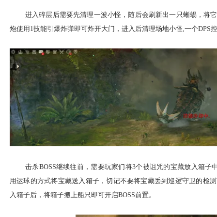
进入碎层后需要先清理一波小怪，随后会刷新出一只蜥蜴，将
炮使用1技能引爆炸弹即可炸开大门，进入后清理场地小怪,一个DPS
击杀BOSS继续往前，需要玩家们将3个被诅咒的宝藏放入箱子中
用运球的方式将宝藏送入箱子，切记不要将宝藏丢到巡逻守卫的检测
入箱子后，将箱子搬上船只即可开启BOSS前置。