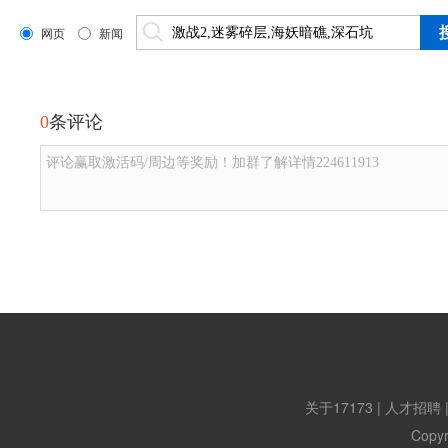
网页
新闻
0
条评论
评论赢取激活码/周边等奖励！加群了解详情224611913
关于17173
|
人才招聘
Copyr