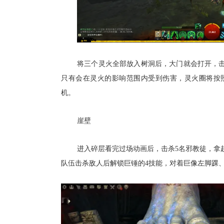
将三个灵火全部放入树洞后，大门就会打开，击败
只有会在灵火的影响范围内受到伤害，灵火圈将按
机。
崖壁
进入碎层看完过场动画后，击杀5名邪教徒，拿
队伍击杀敌人后解锁巨锤的4技能，对着巨像左脚踝