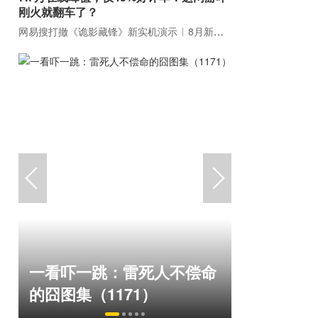
刚火就翻车了？
网易搜打撤《诡影藏锋》新实机演示
8月新游前瞻：《诡秘之主》领衔
“Bin大
一看吓一跳：雷死人不偿命
脸外网福
的囧图集（1171）
住了