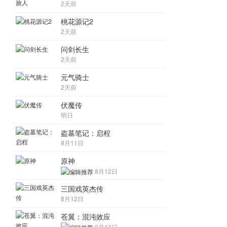
2天前
桃花源记2
2天前
问剑长生
2天前
元气骑士
2天前
伏魔传
明日
盗墓笔记：启程
8月11日
原神
8月12日
三国戏英杰传
8月12日
苍翼：混沌效应
8月13日