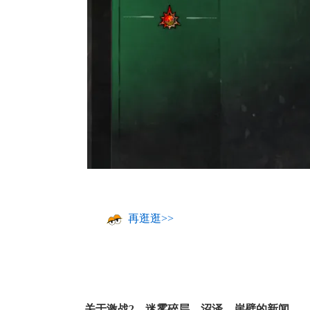
再逛逛>>
关于
激战2
，
迷雾碎层
，
沼泽
，
崖壁
的新闻