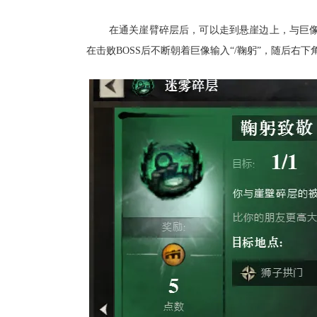
在通关崖臂碎层后，可以走到悬崖边上，与巨
在击败BOSS后不断朝着巨像输入“/鞠躬”，随后右