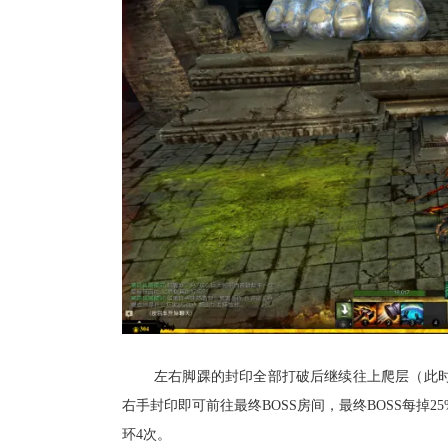
左右脚踝的封印全部打破后继续往上爬层（此时
右手封印即可前往最终BOSS房间，最终BOSS每掉
环4次。