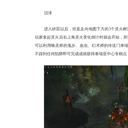
沼泽
进入碎层以后，径直走向地图下方的3个灵火树
玩家拿起灵火后右上角灵火变化倒计时就会开始，所
可以利用唤灵师的鬼步、血虫、幻术师的传送门来
不踩到任何陷阱即可完成成就获得泰瑞亚中心专精点