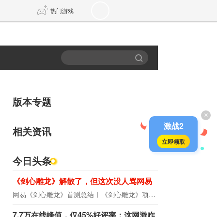
热门游戏
DNF
传奇4
剑网3旗舰版
新天龙八部
版本专题
×
自由
诛仙世界
新仙侠5
激战2
相关资讯
立即领取
今日头条
《剑心雕龙》解散了，但这次没人骂网易
网易《剑心雕龙》首测总结
《剑心雕龙》项目宣布解散
7.7万在线峰值，仅45%好评率：这网游咋