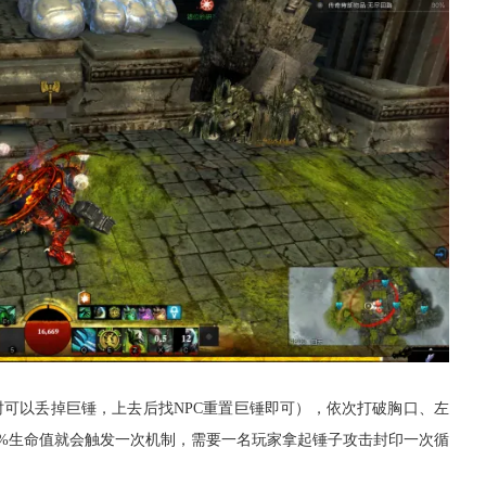
可以丢掉巨锤，上去后找NPC重置巨锤即可），依次打破胸口、左
25%生命值就会触发一次机制，需要一名玩家拿起锤子攻击封印一次循