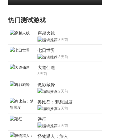
热门测试游戏
穿越火线
3天前
七日世界
3天前
大道仙途
3天前
诡影藏锋
2天前
奥比岛：梦想国度
2天前
远征
2天前
怪物猎人：旅人