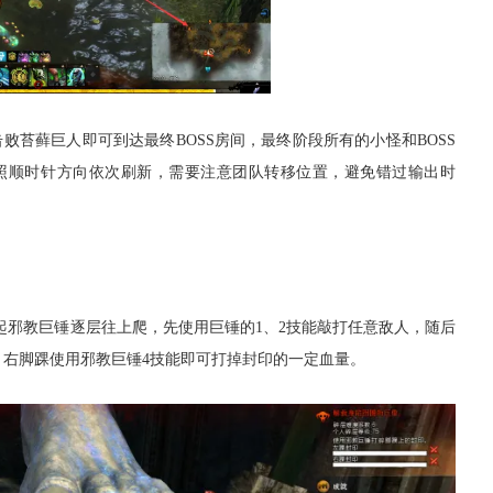
苔藓巨人即可到达最终BOSS房间，最终阶段所有的小怪和BOSS
照顺时针方向依次刷新，需要注意团队转移位置，避免错过输出时
起邪教巨锤逐层往上爬，先使用巨锤的1、2技能敲打任意敌人，随后
、右脚踝使用邪教巨锤4技能即可打掉封印的一定血量。